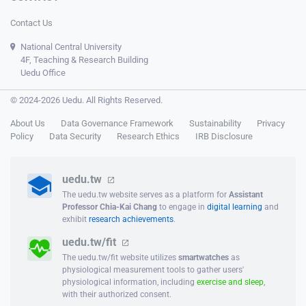
Contact Us
National Central University
4F, Teaching & Research Building
Uedu Office
© 2024-2026 Uedu. All Rights Reserved.
About Us
Data Governance Framework
Sustainability
Privacy
Policy
Data Security
Research Ethics
IRB Disclosure
uedu.tw
The uedu.tw website serves as a platform for
Assistant
Professor Chia-Kai Chang
to engage in
digital learning
and
exhibit
research achievements
.
uedu.tw/fit
The uedu.tw/fit website utilizes
smartwatches
as
physiological measurement tools to gather users'
physiological information, including
exercise and sleep
,
with their authorized consent.