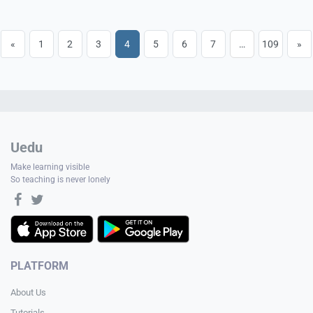
«
1
2
3
4
5
6
7
…
109
»
Uedu
Make learning visible
So teaching is never lonely
PLATFORM
About Us
Tutorials