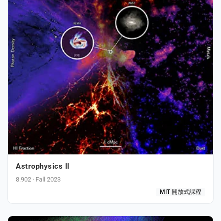
PORT
ty
p Guide
NGE
Astrophysics II
8.902 · Fall 2023
MIT 開放式課程