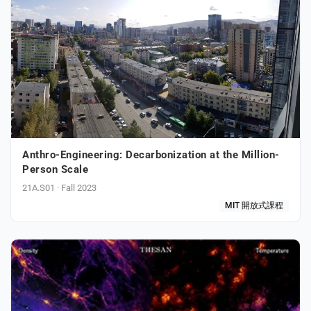
s
Anthro-Engineering: Decarbonization at the Million-
Person Scale
21A.S01 · Fall 2023
MIT 開放式課程
e